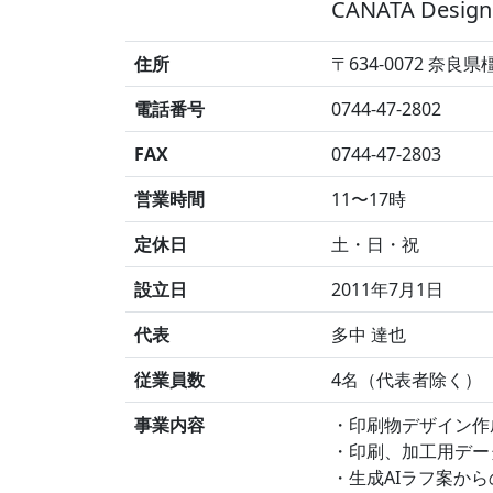
CANATA Design 
住所
〒634-0072 奈良
電話番号
0744-47-2802
FAX
0744-47-2803
営業時間
11〜17時
定休日
土・日・祝
設立日
2011年7月1日
代表
多中 達也
従業員数
4名（代表者除く）
事業内容
・印刷物デザイン作
・印刷、加工用デー
・生成AIラフ案か