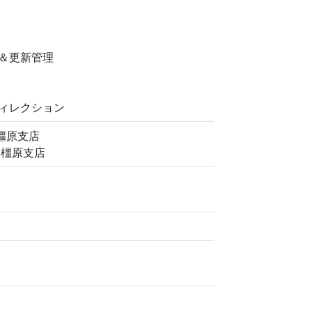
＆更新管理
ィレクション
 橿原支店
 橿原支店