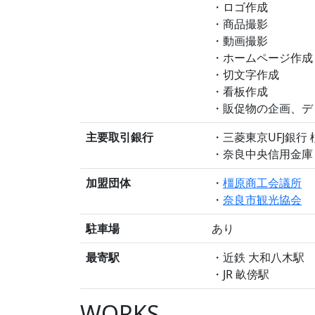
・ロゴ作成
・商品撮影
・動画撮影
・ホームページ作成
・切文字作成
・看板作成
・販促物の企画、デ
主要取引銀行
・三菱東京UFJ銀行
・奈良中央信用金庫
加盟団体
・
橿原商工会議所
・
奈良市観光協会
駐車場
あり
最寄駅
・近鉄 大和八木駅
・JR 畝傍駅
WORKS