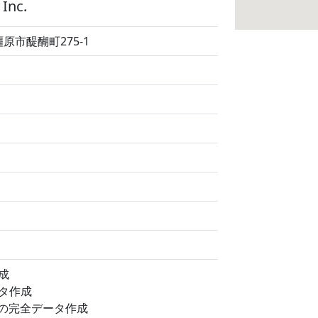
Inc.
県橿原市醍醐町275-1
成
タ作成
らの完全データ作成