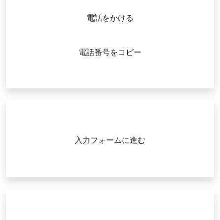
電話をかける
または
0744472802
電話番号をコピー
(受付時間：11〜17時・土日祝除く)
メールで相談してみる
入力フォームに進む
当日〜2営業日以内にお返事します
印刷物・Web・看板・撮影など、販促に必
要な制作をまとめてご相談いただけます。