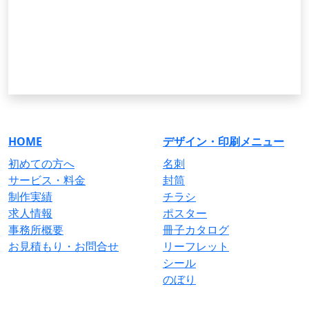
内容や納期によって対応可否が変わります
ので、ご依頼を検討中の方はお早めにご連
絡ください。
※各種補助金の活用についても、まずはお
気軽にお問い合わせください。
HOME
デザイン・印刷メニュー
初めての方へ
名刺
サービス・料金
封筒
制作実績
チラシ
求人情報
ポスター
事務所概要
冊子カタログ
お見積もり・お問合せ
リーフレット
シール
のぼり