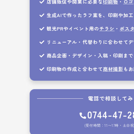
店舗販促や開業に必要な
印刷物
・
ロゴ
生成AIで作ったラフ案を、印刷や加
観光PRやイベント用の
チラシ
・
ポス
リニューアル・代替わりに合わせてデ
商品企画・デザイン・入稿・印刷まで
印刷物の作成と合わせて
商材撮影
もお
電話で相談してみ
0744-47-2
(受付時間：11〜17時・土日祝