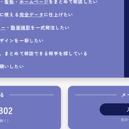
・
看板
・
ホームページ
をまとめて相談したい
工に使える
完全データ
に仕上げたい
ター
・
動画撮影
を一式発注したい
ザインを一新したい
、まとめて相談できる相手を探している
願いしたい
る
メ
802
当日
除く)